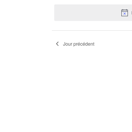
une
clé.
date.
Jour précédent