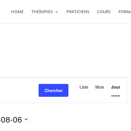
HOME
THÉRAPIES
PRATICIENS
COURS
FORM
Navigation
de
Liste
Mois
Jour
Chercher
vues
Évènemen
-08-06
nez