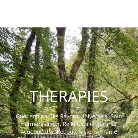
THERAPIES
Guérison par les Rayons Universels, Soin
harmonisateur, Reiki Usuï et Karuna,
Acupuncture, Reboutologie, la Trame