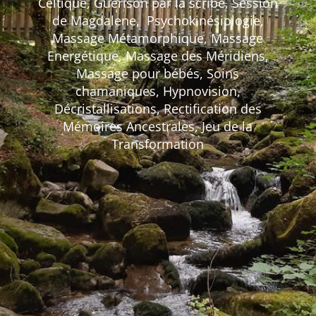
Céltique, Guérison par la scribe, Session
de Magdalene, Psychokinésiologie,
Massage Métamorphique, Massage
Energétique, Massage des Méridiens,
Massage pour bébés, Soins
chamaniques, Hypnovision,
Décristallisations, Rectification des
Mémoires Ancestrales, Jeu de la
Transformation