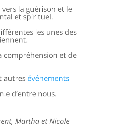
ers la guérison et le
al et spirituel.
ifférentes les unes des
tiennent.
 la compréhension et de
t autres
événements
un.e d’entre nous.
urent, Martha et Nicole