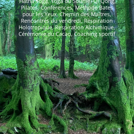
Hatha Yoga, Yoga du Souffle, Qi Qong,
Pilates, Conférences, Méthode Bates
pour les Yeux, Chemin des Maîtres,
Rencontres du vendredi, Respiration
Holotropique, Respiration Alchimique,
Cérémonie du Cacao, Coaching sportif