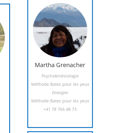
Martha Grenacher
Psychokinésiologie
Méthode Bates pour les yeux
Enseigne
Méthode Bates pour les yeux
+41 78 766 48 73