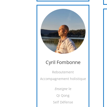
Cyril Fombonne
Reboutement
Accompagnement holistique
Enseigne
le
Qi Qong
Self Défense