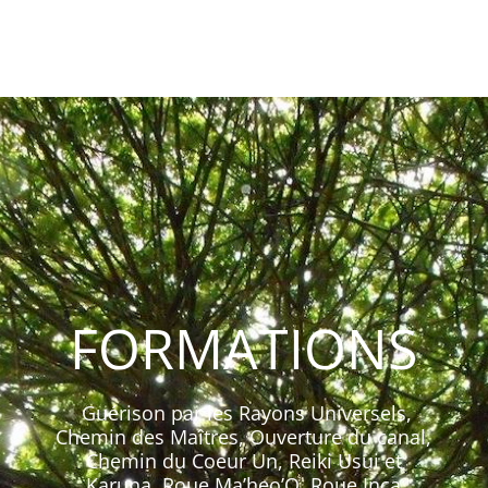
FORMATIONS
Guérison par les Rayons Universels,
Chemin des Maîtres, Ouverture du canal,
Chemin du Coeur Un, Reiki Usui et
Karuna, Roue Ma’heo’O, Roue Inca