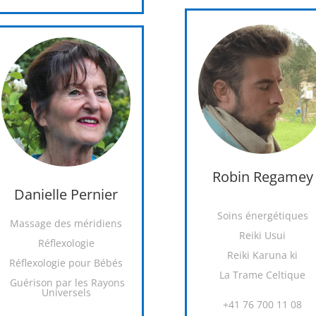
Robin Regamey
Danielle Pernier
Soins énergétiques
Massage des méridiens
Reiki Usui
Réflexologie
Reiki Karuna ki
Réflexologie pour Bébés
La Trame Celtique
Guérison par les Rayons
Universels
+41 76 700 11 08