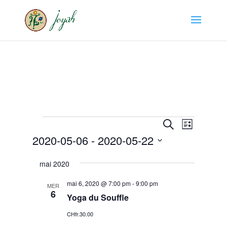
Évènements
Recherche
Navigat
Recherche
Liste
de
et
2020-05-06
 - 
2020-05-22
vues
navigation
Évènem
Sélectionnez
de
mai 2020
une
vues
date.
mai 6, 2020 @ 7:00 pm
-
9:00 pm
Évènemen
MER
6
Yoga du Souffle
CHfr.30.00