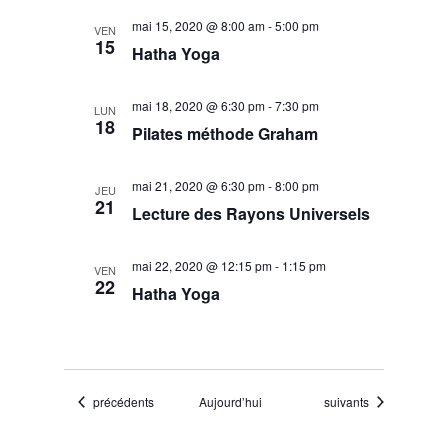
mai 15, 2020 @ 8:00 am
-
5:00 pm
VEN
15
Hatha Yoga
mai 18, 2020 @ 6:30 pm
-
7:30 pm
LUN
18
Pilates méthode Graham
mai 21, 2020 @ 6:30 pm
-
8:00 pm
JEU
21
Lecture des Rayons Universels
mai 22, 2020 @ 12:15 pm
-
1:15 pm
VEN
22
Hatha Yoga
Évènements
Évènements
précédents
Aujourd’hui
suivants