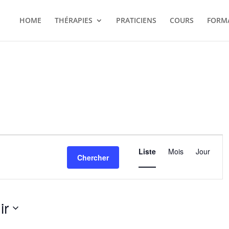
HOME
THÉRAPIES
PRATICIENS
COURS
FORM
Navigation
de
Liste
Mois
Jour
Chercher
vues
Évènement
ir
nez