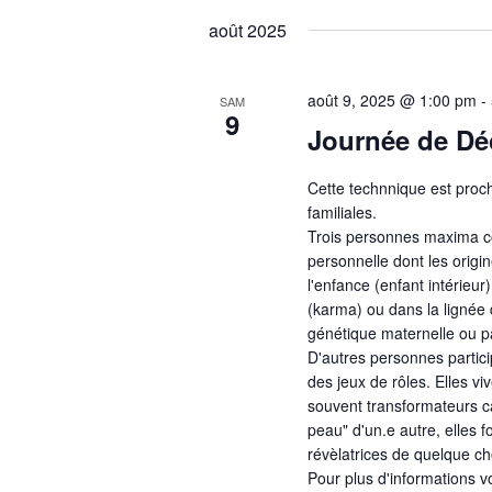
une
clé.
août 2025
date.
août 9, 2025 @ 1:00 pm
-
SAM
9
Journée de Déc
Cette technnique est proch
familiales.
Trois personnes maxima c
personnelle dont les origi
l'enfance (enfant intérieu
(karma) ou dans la lignée 
génétique maternelle ou pa
D'autres personnes partici
des jeux de rôles. Elles v
souvent transformateurs ca
peau" d'un.e autre, elles 
révèlatrices de quelque ch
Pour plus d'informations 