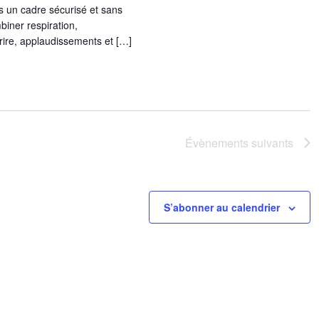
s un cadre sécurisé et sans
iner respiration,
ire, applaudissements et […]
Évènements
suivants
S’abonner au calendrier