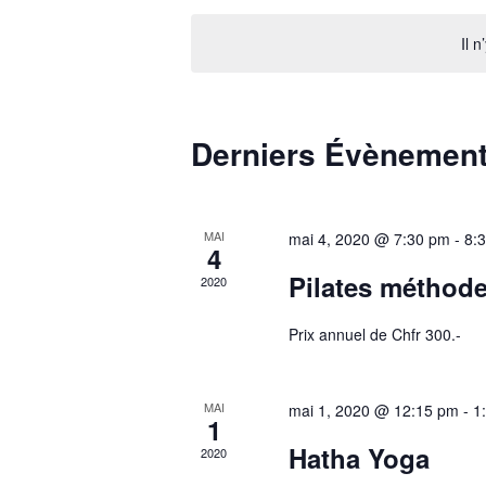
une
clé.
date.
Il 
Derniers Évènemen
MAI
mai 4, 2020 @ 7:30 pm
-
8:
4
Pilates méthod
2020
Prix annuel de Chfr 300.-
MAI
mai 1, 2020 @ 12:15 pm
-
1
1
Hatha Yoga
2020