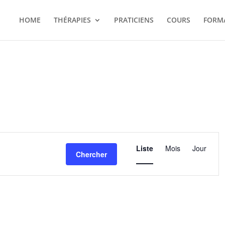
HOME
THÉRAPIES
PRATICIENS
COURS
FORM
Navigation
de
Liste
Mois
Jour
Chercher
vues
Évènement